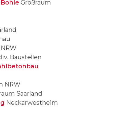
Bohle
Großraum
rland
ünau
m NRW
iv. Baustellen
ahlbetonbau
m NRW
raum Saarland
ng
Neckarwestheim