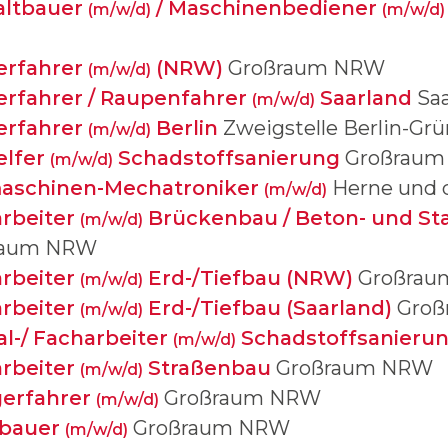
altbauer
/ Maschinenbediener
(m/w/d)
(m/w/d)
erfahrer
(NRW)
Großraum NRW
(m/w/d)
rfahrer / Raupenfahrer
Saarland
Saa
(m/w/d)
erfahrer
Berlin
Zweigstelle Berlin-Gr
(m/w/d)
elfer
Schadstoffsanierung
Großrau
(m/w/d)
aschinen-Mechatroniker
Herne und d
(m/w/d)
rbeiter
Brückenbau / Beton- und St
(m/w/d)
raum NRW
rbeiter
Erd-/Tiefbau (NRW)
Großrau
(m/w/d)
rbeiter
Erd-/Tiefbau (Saarland)
Groß
(m/w/d)
al-/ Facharbeiter
Schadstoffsanieru
(m/w/d)
rbeiter
Straßenbau
Großraum NRW
(m/w/d)
gerfahrer
Großraum NRW
(m/w/d)
lbauer
Großraum NRW
(m/w/d)