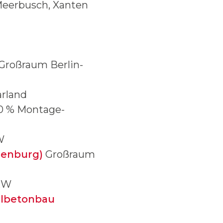
 Meerbusch, Xanten
Großraum Berlin-
rland
0 % Montage-
W
denburg)
Großraum
RW
hlbetonbau