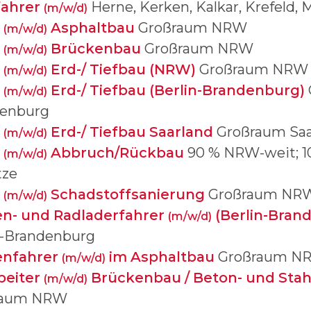
fahrer
Herne, Kerken, Kalkar, Krefeld,
(m/w/d)
r
Asphaltbau
Großraum NRW
(m/w/d)
r
Brückenbau
Großraum NRW
(m/w/d)
r
Erd-/ Tiefbau (NRW)
Großraum NRW
(m/w/d)
r
Erd-/ Tiefbau (Berlin-Brandenburg)
(m/w/d)
enburg
r
Erd-/ Tiefbau Saarland
Großraum Saa
(m/w/d)
r
Abbruch/Rückbau
90 % NRW-weit; 1
(m/w/d)
tze
r
Schadstoffsanierung
Großraum NR
(m/w/d)
n- und Radladerfahrer
(Berlin-Bran
(m/w/d)
n-Brandenburg
enfahrer
im Asphaltbau
Großraum N
(m/w/d)
beiter
Brückenbau / Beton- und Sta
(m/w/d)
raum NRW