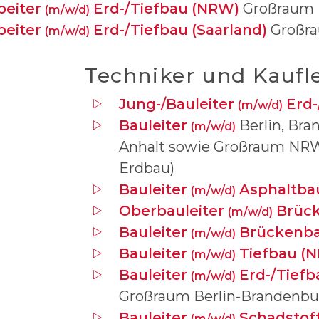
beiter
Erd-/Tiefbau (NRW)
Großraum
(m/w/d)
beiter
Erd-/Tiefbau (Saarland)
Großra
(m/w/d)
Techniker und Kaufl
Jung-/Bauleiter
Erd-
(m/w/d)
Bauleiter
Berlin, Bra
(m/w/d)
Anhalt sowie Großraum NRW 
Erdbau)
Bauleiter
Asphaltba
(m/w/d)
Oberbauleiter
Brüc
(m/w/d)
Bauleiter
Brückenb
(m/w/d)
Bauleiter
Tiefbau (
(m/w/d)
Bauleiter
Erd-/Tiefb
(m/w/d)
Großraum Berlin-Brandenbu
Bauleiter
Schadstof
(m/w/d)