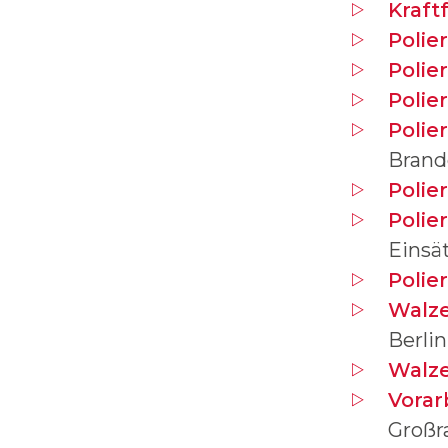
Kraft
Polie
Polie
Polie
Polie
Brand
Polie
Polie
Einsä
Polie
Walze
Berli
Walz
Vorar
Groß