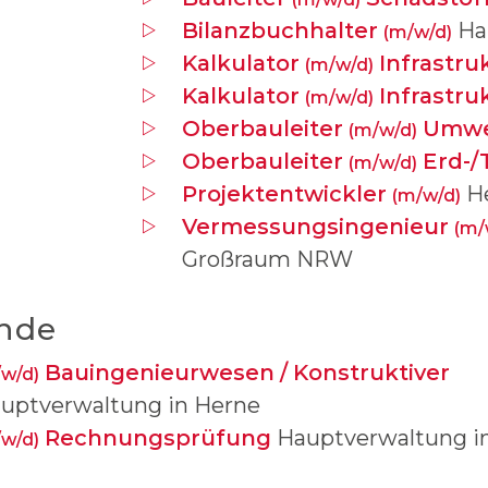
Bilanzbuchhalter
Ha
(m/w/d)
Kalkulator
Infrastr
(m/w/d)
Kalkulator
Infrastru
(m/w/d)
Oberbauleiter
Umwel
(m/w/d)
Oberbauleiter
Erd-/
(m/w/d)
Projektentwickler
H
(m/w/d)
Vermessungsingenieur
(m/
Großraum NRW
nde
Bauingenieurwesen / Konstruktiver
w/d)
uptverwaltung in Herne
Rechnungsprüfung
Hauptverwaltung i
w/d)