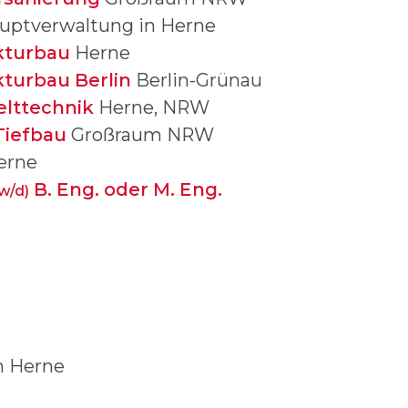
uptverwaltung in Herne
ukturbau
Herne
kturbau Berlin
Berlin-Grünau
ttechnik
Herne, NRW
Tiefbau
Großraum NRW
erne
B. Eng. oder M. Eng.
w/d)
n Herne