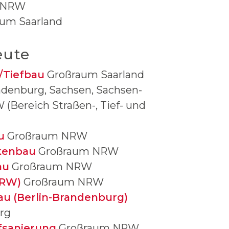
 NRW
um Saarland
eute
/Tiefbau
Großraum Saarland
ndenburg, Sachsen, Sachsen-
(Bereich Straßen-, Tief- und
u
Großraum NRW
kenbau
Großraum NRW
au
Großraum NRW
NRW)
Großraum NRW
au (Berlin-Brandenburg)
rg
fsanierung
Großraum NRW