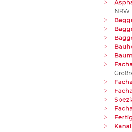
Asph
NRW
Bagg
Bagge
Bagg
Bauh
Baum
Facha
Groß
Facha
Facha
Spezi
Facha
Ferti
Kana