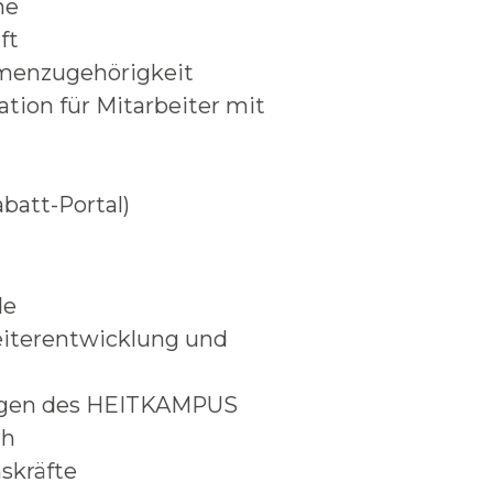
ne
ft
irmenzugehörigkeit
tion für Mitarbeiter mit
batt-Portal)
de
eiterentwicklung und
ungen des HEITKAMPUS
ch
skräfte