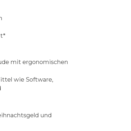
n
t*
de mit ergonomischen
ttel wie Software,
d
eihnachtsgeld und