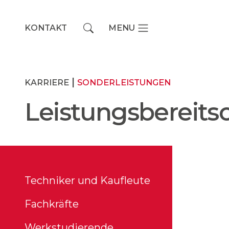
KONTAKT
MENU
Main Navigation
|
KARRIERE
SONDERLEISTUNGEN
Leistungsbereitsc
Techniker und Kaufleute
Fachkräfte
Werkstudierende